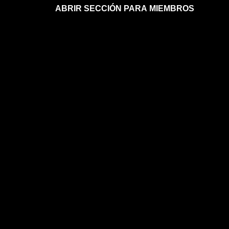
ABRIR SECCIÓN PARA MIEMBROS
Afíliate a la sección para miembros
Mi sección para miembros
Mi sección para miembros
FAQs sobre la membresía
ASTROLOGÍA