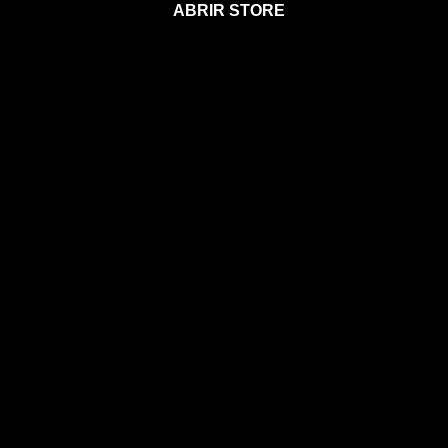
ABRIR STORE
Afíliate a la Sección para Miembros
Agenda 2026
Calendario Astral
Gift Card Astral
Astrología
Horóscopos
Clases, cursos y talleres
Coaching
Libros
Ebooks
Eventos
EVENTOS
CONOCE A MIA