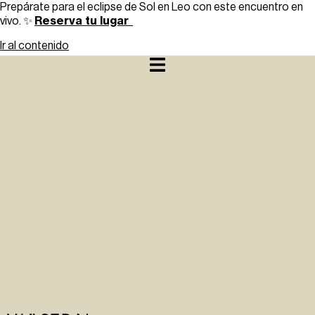
Prepárate para el eclipse de Sol en Leo con este encuentro en
Reserva tu lugar
vivo. ✨
Ir al contenido