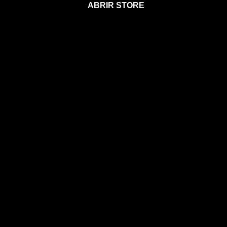
ABRIR STORE
Afíliate a la Sección para Miembros
Agenda 2026
Calendario Astral
Gift Card Astral
Astrología
Horóscopos
Clases, cursos y talleres
Coaching
Libros
Ebooks
Eventos
EVENTOS
CONOCE A MIA