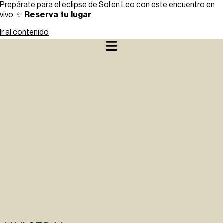
Prepárate para el eclipse de Sol en Leo con este encuentro en
Reserva tu lugar
vivo. ✨
Ir al contenido