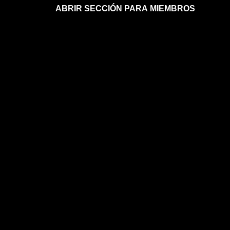
ABRIR SECCIÓN PARA MIEMBROS
Afíliate a la sección para miembros
Mi sección para miembros
Mi sección para miembros
FAQs sobre la membresía
ASTROLOGÍA