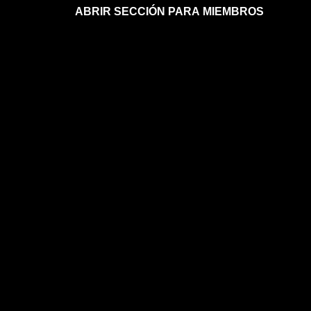
ABRIR SECCIÓN PARA MIEMBROS
Afíliate a la sección para miembros
Mi sección para miembros
Mi sección para miembros
FAQs sobre la membresía
ASTROLOGÍA