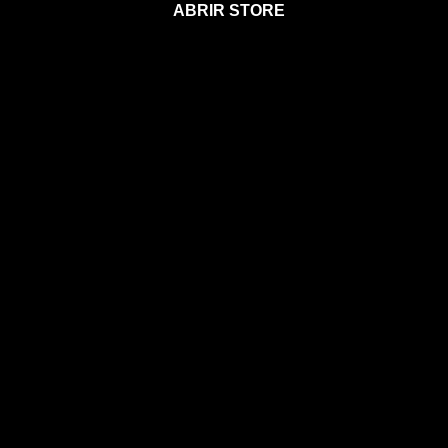
ABRIR STORE
Afíliate a la Sección para Miembros
Agenda 2026
Calendario Astral
Gift Card Astral
Astrología
Horóscopos
Clases, cursos y talleres
Coaching
Libros
Ebooks
Eventos
EVENTOS
CONOCE A MIA