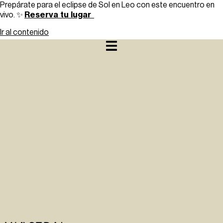
Prepárate para el eclipse de Sol en Leo con este encuentro en
Reserva tu lugar
vivo. ✨
Ir al contenido