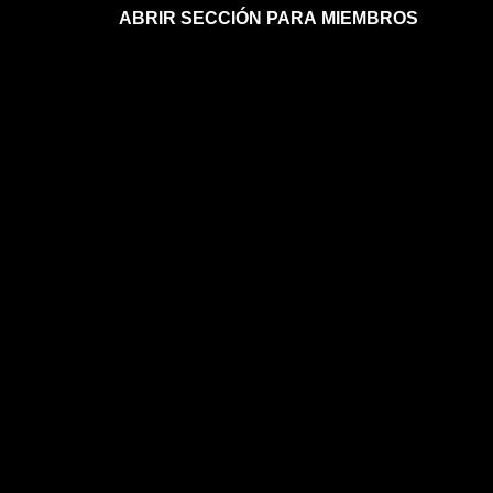
ABRIR SECCIÓN PARA MIEMBROS
Afíliate a la sección para miembros
Mi sección para miembros
Mi sección para miembros
FAQs sobre la membresía
ASTROLOGÍA