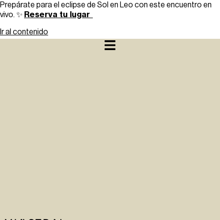
Prepárate para el eclipse de Sol en Leo con este encuentro en
Reserva tu lugar
vivo. ✨
Ir al contenido