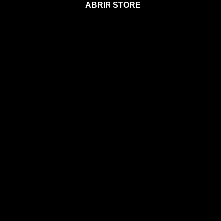
ABRIR STORE
Afíliate a la Sección para Miembros
Agenda 2026
Calendario Astral
Gift Card Astral
Astrología
Horóscopos
Clases, cursos y talleres
Coaching
Libros
Ebooks
Eventos
EVENTOS
CONOCE A MIA