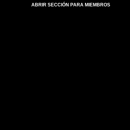
ABRIR SECCIÓN PARA MIEMBROS
Afíliate a la sección para miembros
Mi sección para miembros
Mi sección para miembros
FAQs sobre la membresía
ASTROLOGÍA