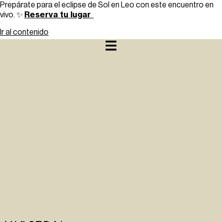
Prepárate para el eclipse de Sol en Leo con este encuentro en
Reserva tu lugar
vivo. ✨
Ir al contenido