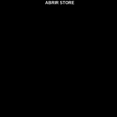
ABRIR STORE
Afíliate a la Sección para Miembros
Agenda 2026
Calendario Astral
Gift Card Astral
Astrología
Horóscopos
Clases, cursos y talleres
Coaching
Libros
Ebooks
Eventos
EVENTOS
CONOCE A MIA