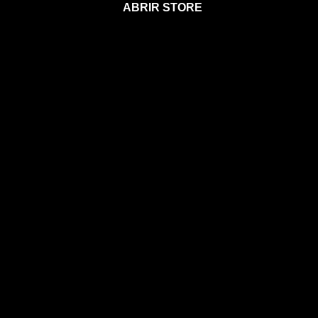
ABRIR STORE
Afíliate a la Sección para Miembros
Agenda 2026
Calendario Astral
Gift Card Astral
Astrología
Horóscopos
Clases, cursos y talleres
Coaching
Libros
Ebooks
Eventos
EVENTOS
CONOCE A MIA