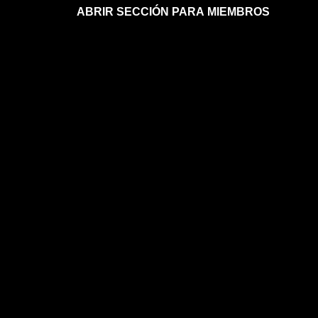
ABRIR SECCIÓN PARA MIEMBROS
Afíliate a la sección para miembros
Mi sección para miembros
Mi sección para miembros
FAQs sobre la membresía
ASTROLOGÍA