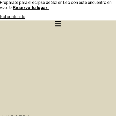
Prepárate para el eclipse de Sol en Leo con este encuentro en
Reserva tu lugar
vivo. ✨
Ir al contenido