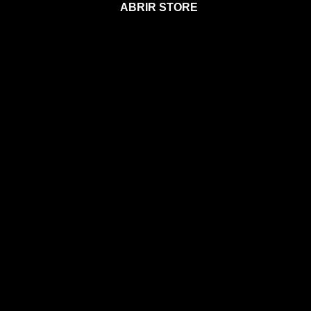
ABRIR STORE
Afíliate a la Sección para Miembros
Agenda 2026
Calendario Astral
Gift Card Astral
Astrología
Horóscopos
Clases, cursos y talleres
Coaching
Libros
Ebooks
Eventos
EVENTOS
CONOCE A MIA