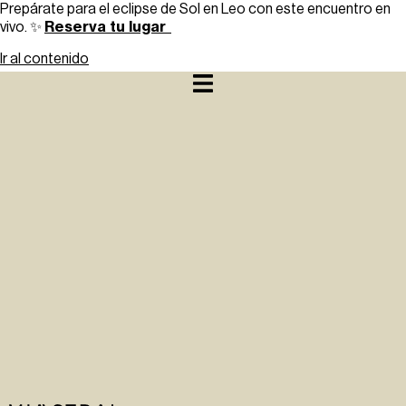
Prepárate para el eclipse de Sol en Leo con este encuentro en
Reserva tu lugar
vivo. ✨
Ir al contenido