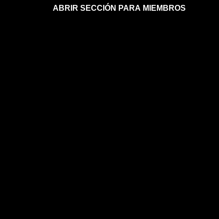
ABRIR SECCIÓN PARA MIEMBROS
Afíliate a la sección para miembros
Mi sección para miembros
Mi sección para miembros
FAQs sobre la membresía
ASTROLOGÍA