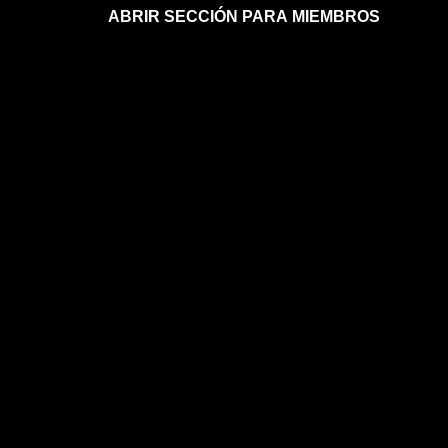
ABRIR SECCIÓN PARA MIEMBROS
Afíliate a la sección para miembros
Mi sección para miembros
Mi sección para miembros
FAQs sobre la membresía
ASTROLOGÍA