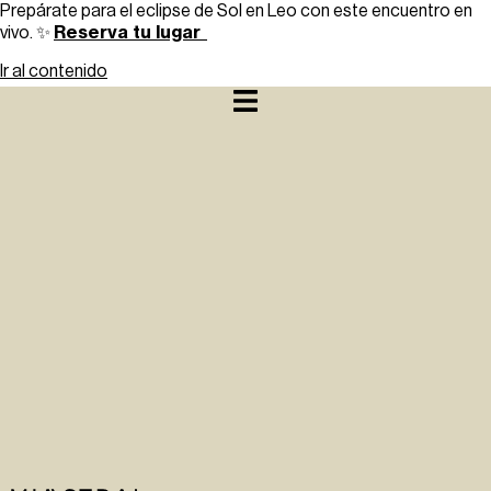
Prepárate para el eclipse de Sol en Leo con este encuentro en
Reserva tu lugar
vivo. ✨
Ir al contenido