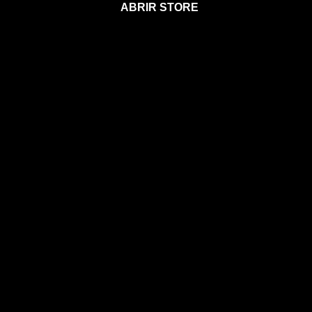
ABRIR STORE
Afíliate a la Sección para Miembros
Agenda 2026
Calendario Astral
Gift Card Astral
Astrología
Horóscopos
Clases, cursos y talleres
Coaching
Libros
Ebooks
Eventos
EVENTOS
CONOCE A MIA