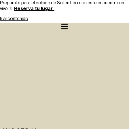
Prepárate para el eclipse de Sol en Leo con este encuentro en
Reserva tu lugar
vivo. ✨
Ir al contenido