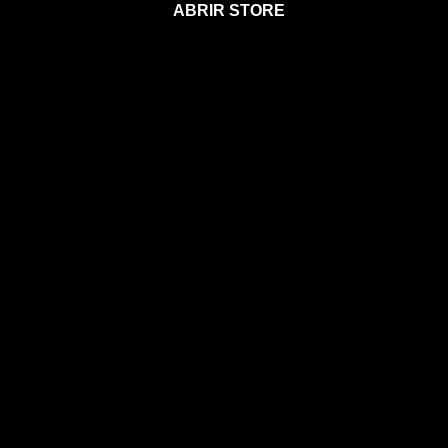
ABRIR STORE
Afíliate a la Sección para Miembros
Agenda 2026
Calendario Astral
Gift Card Astral
Astrología
Horóscopos
Clases, cursos y talleres
Coaching
Libros
Ebooks
Eventos
EVENTOS
CONOCE A MIA