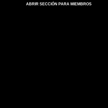
ABRIR SECCIÓN PARA MIEMBROS
Afíliate a la sección para miembros
Mi sección para miembros
Mi sección para miembros
FAQs sobre la membresía
ASTROLOGÍA