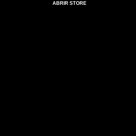
ABRIR STORE
Afíliate a la Sección para Miembros
Agenda 2026
Calendario Astral
Gift Card Astral
Astrología
Horóscopos
Clases, cursos y talleres
Coaching
Libros
Ebooks
Eventos
EVENTOS
CONOCE A MIA