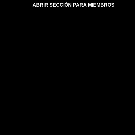
ABRIR SECCIÓN PARA MIEMBROS
Afíliate a la sección para miembros
Mi sección para miembros
Mi sección para miembros
FAQs sobre la membresía
ASTROLOGÍA