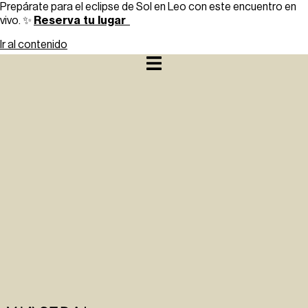
Prepárate para el eclipse de Sol en Leo con este encuentro en
Reserva tu lugar
vivo. ✨
Ir al contenido