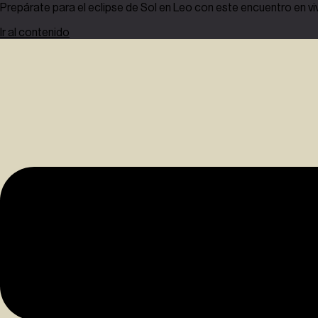
Prepárate para el eclipse de Sol en Leo con este encuentro en vi
Ir al contenido